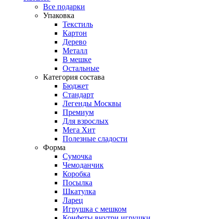
Все подарки
Упаковка
Текстиль
Картон
Дерево
Металл
В мешке
Остальные
Категория состава
Бюджет
Стандарт
Легенды Москвы
Премиум
Для взрослых
Мега Хит
Полезные сладости
Форма
Сумочка
Чемоданчик
Коробка
Посылка
Шкатулка
Ларец
Игрушка с мешком
Конфеты внутри игрушки